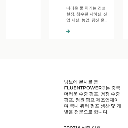
더러운 물 처리는 건설
현장, 침수된 지하실, 산
업 시설, 농업, 광산 운영
및 폐수 시스템 전반에
걸쳐 가장 어려운 작업
중 하나입니다. 더러운
물용 스테인리스 케이싱
펌프 FSPXXX2DWS-2
는 가혹한 환경에서 강
력한 성능, 내식성, 긴 서
비스 수명 및 효율적인
고형물 처리를 제공하도
록 설계되었습니다.
닝보에 본사를 둔
FLUENTPOWER®는 중국
더러운 수중 펌프, 청정 수중
펌프, 정원 펌프 제조업체이
며 국내 워터 펌프 생산 및 개
발을 전문으로 합니다.
2007년 설립 이후