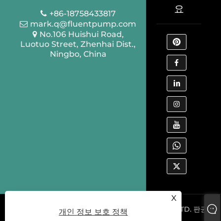
요
+86-18758433817
mark.q@fluentpump.com
No.106 Huishui Road,
Luotuo Street, Zhenhai Dist.,
Ningbo, China
X
Copyright © 2022 NINGBO FLUENT TOOLS CO., LTD. 판권
개인 정보 보호 정책
소유