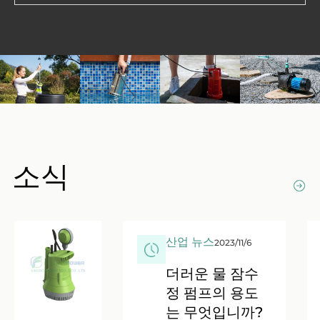
소식
산업 뉴스
2023/11/6
더러운 물 잠수
정 펌프의 용도
는 무엇입니까?