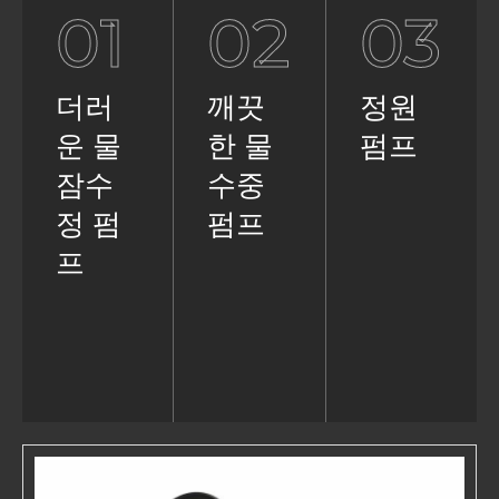
01
02
03
더러
깨끗
정원
운 물
한 물
펌프
잠수
수중
정 펌
펌프
프