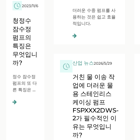
2023/11/6
​더러운 수중 펌프를 사
용하는 것은 쉽고 효율
청정수
적입니다.
잠수정
펌프의
특징은
무엇입니
까?
산업 뉴스
2026/5/29
거친 물 이송 작
​정수 잠수정
펌프의 또 다
업에 더러운 물
른 특징은 컴
용 스테인리스
팩트한 디자
케이싱 펌프
인입니다.
FSPXXX2DWS-
2가 필수적인 이
유는 무엇입니
까?